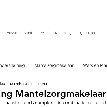
Verzuimpreventie
Wie ben ik
Vergoeding en diensten
ndersteuning
Mantelzorgmakelaar
Werk en Man
teverzuim
dec 2019
1 minuten om te lezen
WMO
ing Mantelzorgmakelaar
 je naaste steeds complexer in combinatie met een 