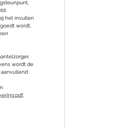
gsteunpunt, 
bt. 
ij het invullen 
rgoedt wordt, 
 een 
antelzorger, 
evens wordt de 
 aanvullend 
n.
ering.pdf
,