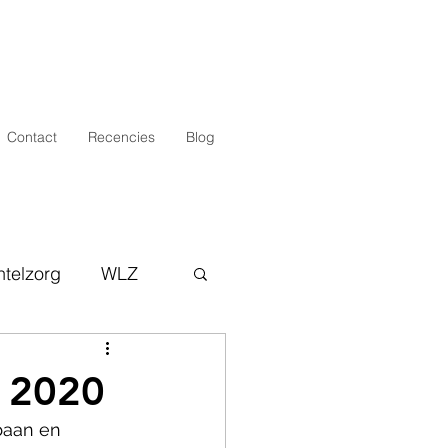
Contact
Recencies
Blog
telzorg
WLZ
 2020
baan en 