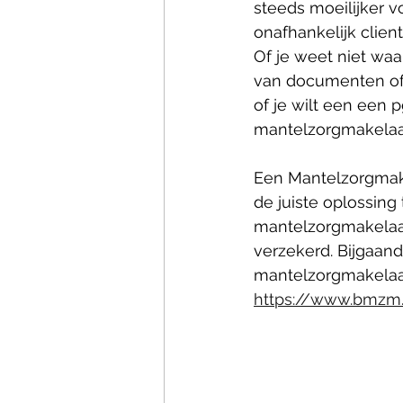
steeds moeilijker 
onafhankelijk client
Of je weet niet waar
van documenten of b
of je wilt een een 
mantelzorgmakelaar
Een Mantelzorgmake
de juiste oplossing
mantelzorgmakelaar
verzekerd. Bijgaande
mantelzorgmakelaar
https://www.bmzm