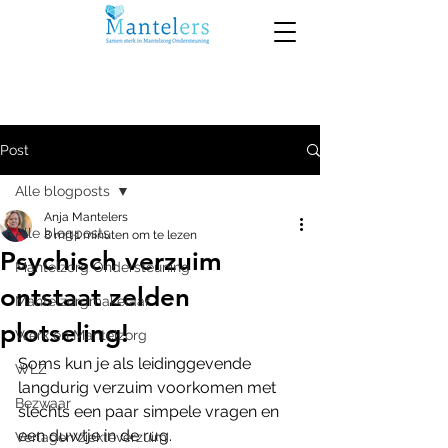
Post
Alle blogposts
Anja Mantelers
Alle blogposts
8 mrt
1 minuten om te lezen
Psychisch verzuim
Mantelzorg Ondersteuning
ontstaat zelden
Mantelzorgmakelaar
plotseling!
Werk en Mantelzorg
Soms kun je als leidinggevende 
WLZ
langdurig verzuim voorkomen met 
Bezwaar
slechts een paar simpele vragen en 
een duwtje in de rug.
Verlagen ziekteverzuim