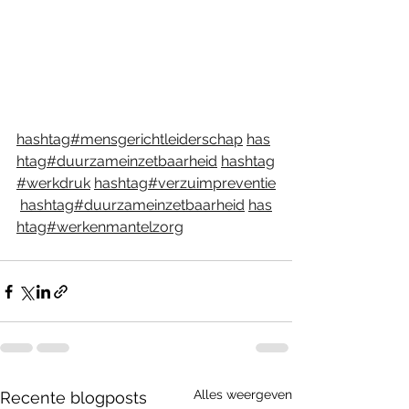
hashtag#mensgerichtleiderschap
has
htag#duurzameinzetbaarheid
hashtag
#werkdruk
hashtag#verzuimpreventie
hashtag#duurzameinzetbaarheid
has
htag#werkenmantelzorg
Alles weergeven
Recente blogposts