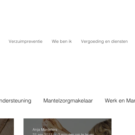
Verzuimpreventie
Wie ben ik
Vergoeding en diensten
ndersteuning
Mantelzorgmakelaar
Werk en Man
teverzuim
WMO
Anja Mantelers
21 apr 2021
2 minuten om te lezen